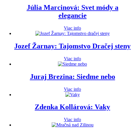
Júlia Marcinová: Svet módy a
elegancie
Viac info
Jozef Žarnay: Tajomstvo Dračej steny
Viac info
Juraj Brezina: Siedme nebo
Viac info
Zdenka Kollárová: Vaky
Viac info