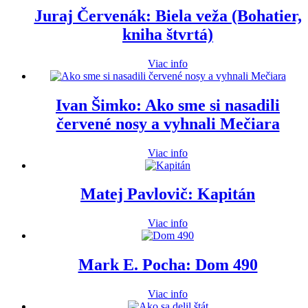
Juraj Červenák: Biela veža (Bohatier,
kniha štvrtá)
Viac info
Ivan Šimko: Ako sme si nasadili
červené nosy a vyhnali Mečiara
Viac info
Matej Pavlovič: Kapitán
Viac info
Mark E. Pocha: Dom 490
Viac info