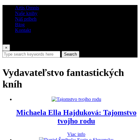
Artis Omnis
Naše knihy
Náš príbeh
Blog
Kontakt
×
Search
Vydavateľstvo fantastických
kníh
Michaela Ella Hajduková: Tajomstvo
tvojho rodu
Viac info