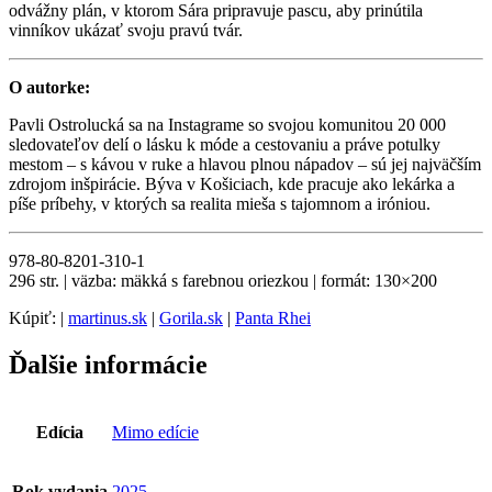
odvážny plán, v ktorom Sára pripravuje pascu, aby prinútila
vinníkov ukázať svoju pravú tvár.
O autorke:
Pavli Ostrolucká sa na Instagrame so svojou komunitou 20 000
sledovateľov delí o lásku k móde a cestovaniu a práve potulky
mestom – s kávou v ruke a hlavou plnou nápadov – sú jej najväčším
zdrojom inšpirácie. Býva v Košiciach, kde pracuje ako lekárka a
píše príbehy, v ktorých sa realita mieša s tajomnom a iróniou.
978-80-8201-310-1
296 str. | väzba: mäkká s farebnou oriezkou | formát: 130×200
Kúpiť: |
martinus.sk
|
Gorila.sk
|
Panta Rhei
Ďalšie informácie
Edícia
Mimo edície
Rok vydania
2025