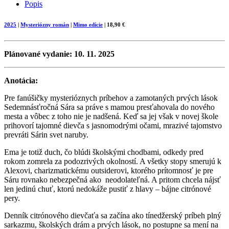
Popis
Link
2025
|
Mysteriózny román
|
Mimo edície
| 18,90 €
Plánované vydanie: 10. 11. 2025
Anotácia:
Pre fanúšičky mysterióznych príbehov a zamotaných prvých lások
Sedemnásťročná Sára sa práve s mamou presťahovala do nového
mesta a vôbec z toho nie je nadšená. Keď sa jej však v novej škole
prihovorí tajomné dievča s jasnomodrými očami, mrazivé tajomstvo
prevráti Sárin svet naruby.
Ema je totiž duch, čo blúdi školskými chodbami, odkedy pred
rokom zomrela za podozrivých okolností. A všetky stopy smerujú k
Alexovi, charizmatickému outsiderovi, ktorého prítomnosť je pre
Sáru rovnako nebezpečná ako neodolateľná. A pritom chcela nájsť
len jedinú chuť, ktorú nedokáže pustiť z hlavy – bájne citrónové
pery.
Denník citrónového dievčaťa sa začína ako tínedžerský príbeh plný
sarkazmu, školských drám a prvých lások, no postupne sa mení na