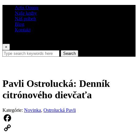
Artis Omnis
Naše knihy
Náš príbeh
Blog
Kontakt
×
Search
Pavli Ostrolucká: Denník
citrónového dievčaťa
Kategórie:
Novinka
,
Ostrolucká Pavli
Facebook
Copy