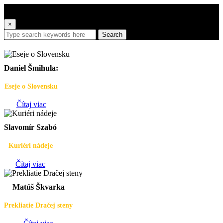
×
Search
Daniel Šmihula:
Eseje o Slovensku
Čítaj viac
Slavomír Szabó
Kuriéri nádeje
Čítaj viac
Matúš Škvarka
Prekliatie Dračej steny