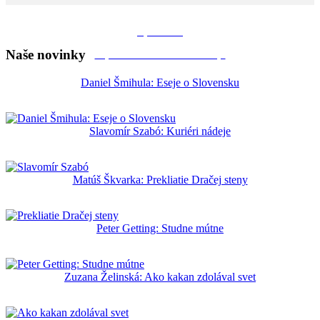
Apríl 2026
Naše novinky
https://artisomnis.sk/nase-knihy/
Daniel Šmihula: Eseje o Slovensku
Slavomír Szabó: Kuriéri nádeje
Matúš Škvarka: Prekliatie Dračej steny
Peter Getting: Studne mútne
Zuzana Želinská: Ako kakan zdolával svet