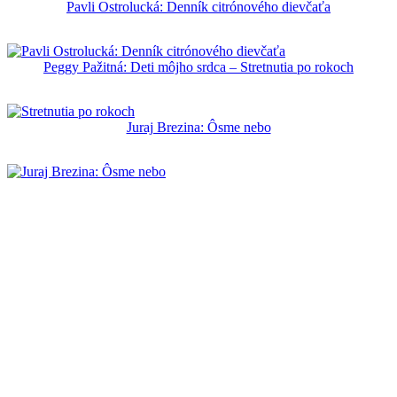
Pavli Ostrolucká: Denník citrónového dievčaťa
Peggy Pažitná: Deti môjho srdca – Stretnutia po rokoch
Juraj Brezina: Ôsme nebo
Pridajte sa ku stovkám knihomoľov a zapíšte sa do
knižného klubu Artis Omnis. Novinky zo sveta fantastických
kníh na Slovensku a exkluzívne info z vydavateľstva.
Krstné meno: