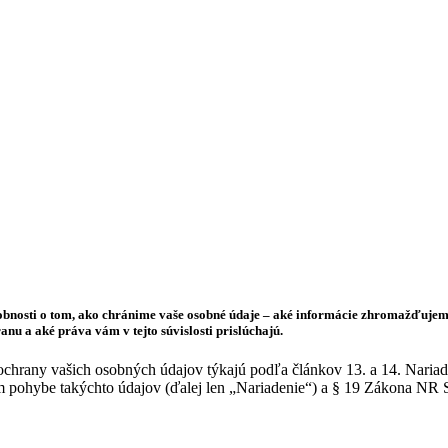
drobnosti o tom, ako chránime vaše osobné údaje – aké informácie zhromažďuje
nu a aké práva vám v tejto súvislosti prislúchajú.
a ochrany vašich osobných údajov týkajú podľa článkov 13. a 14. Nari
m pohybe takýchto údajov (ďalej len „Nariadenie“) a § 19 Zákona NR 