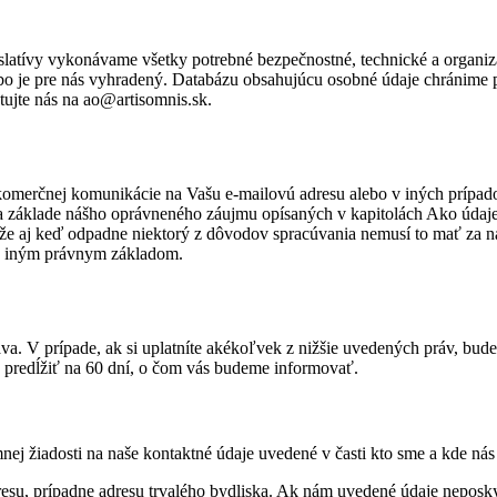
islatívy vykonávame všetky potrebné bezpečnostné, technické a organiza
ebo je pre nás vyhradený. Databázu obsahujúcu osobné údaje chránime pr
tujte nás na ao@artisomnis.sk.
merčnej komunikácie na Vašu e-mailovú adresu alebo v iných prípadoc
 na základe nášho oprávneného záujmu opísaných v kapitolách Ako úda
e aj keď odpadne niektorý z dôvodov spracúvania nemusí to mať za n
 s iným právnym základom.
va. V prípade, ak si uplatníte akékoľvek z nižšie uvedených práv, bud
redĺžiť na 60 dní, o čom vás budeme informovať.
nej žiadosti na naše kontaktné údaje uvedené v časti kto sme a kde ná
resu, prípadne adresu trvalého bydliska. Ak nám uvedené údaje neposky