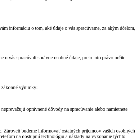
e vám informáciu o tom, aké údaje o vás spracúvame, za akým účelom,
 o vás spracúvali správne osobné údaje, preto toto právo určite
a zákonné výnimky:
a neprevažujú oprávnené dôvody na spracúvanie alebo namietnete
aje. Zároveň budeme informovať ostatných príjemcov vašich osobných
zreteľom na dostupnú technológiu a náklady na vykonanie týchto