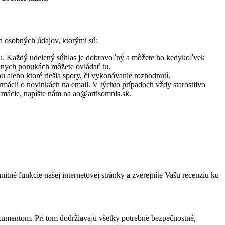
 osobných údajov, ktorými sú:
ngu. Každý udelený súhlas je dobrovoľný a môžete ho kedykoľvek
lnych ponukách môžete ovládať tu.
alebo ktoré riešia spory, či vykonávanie rozhodnutí.
ormácii o novinkách na email. V týchto prípadoch vždy starostlivo
ormácie, napíšte nám na ao@artisomnis.sk.
tné funkcie našej internetovej stránky a zverejníte Vašu recenziu ku
dokumentom. Pri tom dodržiavajú všetky potrebné bezpečnostné,