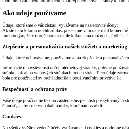
mobilnom zariadení, informáciu, z ktorej internetovej stránky k nám pr
Ako údaje používame
Údaje, ktoré sme o vás získali, využívame na nasledovné účely:
Ak ste nám k tomu udelili súhlas, posielame vám na e-mail komerčné 
funkciu tým, že v doručenom e-maile kliknete na možnosť „Odhlásiť 
Zlepšenie a personalizácia našich služieb a marketing
Údaje, ktoré uchovávame, používame aj na zlepšenie a personalizáciu 
Informácie o návštevnosti našej internetovej stránky, pohybe použív
stránke, tak aj na webových stránkach tretích strán. Tieto údaje záro
bola pre používateľov prehľadnejšia a používateľsky prívetivejšia.
Bezpečnosť a ochrana práv
Vaše údaje používame tiež na zaistenie bezpečnosti poskytovaných slu
činnosť, a aby sme vymáhali nároky, ktoré nám vznikli.
Cookies
Na všetky vyššie uvedené účely využívame aj cookies a podobné nástr