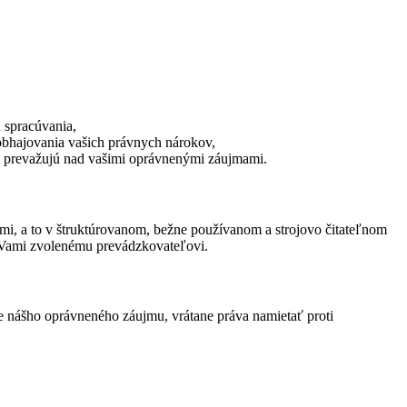
 spracúvania,
 obhajovania vašich právnych nárokov,
v prevažujú nad vašimi oprávnenými záujmami.
mi, a to v štruktúrovanom, bežne používanom a strojovo čitateľnom
 k Vami zvolenému prevádzkovateľovi.
e nášho oprávneného záujmu, vrátane práva namietať proti