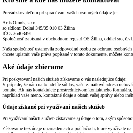
Prevádzkovateľom pri spracúvaní vašich osobných údajov je:
Artis Omnis, s.r.o.
so sídlom: Dolná 345/35 010 03 Žilina
IČO: 36403491
Spoločnosť zapísaná v obchodnom registri OS Žilina, oddiel sro, č.v
Naša spoločnosť ustanovila zodpovednú osobu za ochranu osobných ú
chcete uplatniť vaše práva popísané v tomto dokumente, môžete ko
Aké údaje zbierame
Pri poskytovaní našich služieb získavame o vás nasledujúce údaje:
V prípade, že nám na to udelíte súhlas, vašu e-mailovú adresu uchováv
ponuke. Ak nás kontaktujete prostredníctvom kontaktného formulára, e
napríklad vaše meno, kontaktné údaje a obsah vašej správy alebo iné
Údaje získané pri využívaní našich služieb
Pri využívaní našich služieb získavame aj údaje o tom, akým spôsobo
Získavame tiež údaje o zariadeniach a počítačoch, ktoré využívate na