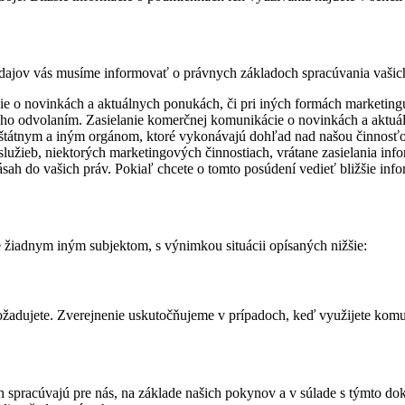
ajov vás musíme informovať o právnych základoch spracúvania vašich
cie o novinkách a aktuálnych ponukách, či pri iných formách marketi
eho odvolaním. Zasielanie komerčnej komunikácie o novinkách a aktuá
 štátnym a iným orgánom, ktoré vykonávajú dohľad nad našou činnosťou 
služieb, niektorých marketingových činnostiach, vrátane zasielania inf
ah do vašich práv. Pokiaľ chcete o tomto posúdení vedieť bližšie inf
žiadnym iným subjektom, s výnimkou situácii opísaných nižšie:
žadujete. Zverejnenie uskutočňujeme v prípadoch, keď využijete komuni
 ich spracúvajú pre nás, na základe našich pokynov a v súlade s týmto 