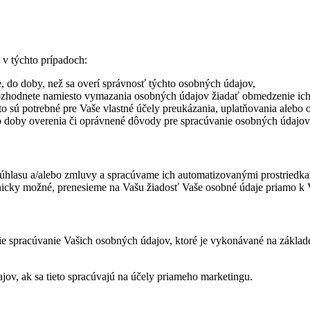
 v týchto prípadoch:
, do doby, než sa overí správnosť týchto osobných údajov,
rozhodnete namiesto vymazania osobných údajov žiadať obmedzenie ich
to sú potrebné pre Vaše vlastné účely preukázania, uplatňovania alebo
do doby overenia či oprávnené dôvody pre spracúvanie osobných údajo
súhlasu a/alebo zmluvy a spracúvame ich automatizovanými prostriedka
technicky možné, prenesieme na Vašu žiadosť Vaše osobné údaje priamo
cie spracúvanie Vašich osobných údajov, ktoré je vykonávané na základ
ov, ak sa tieto spracúvajú na účely priameho marketingu.