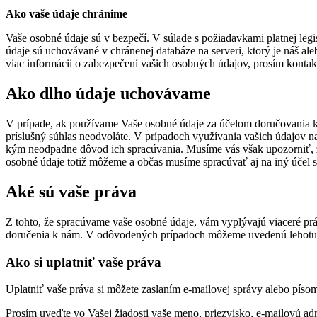
Ako vaše údaje chránime
Vaše osobné údaje sú v bezpečí. V súlade s požiadavkami platnej leg
údaje sú uchovávané v chránenej databáze na serveri, ktorý je náš al
viac informácii o zabezpečení vašich osobných údajov, prosím kontak
Ako dlho údaje uchovávame
V prípade, ak používame Vaše osobné údaje za účelom doručovania ko
príslušný súhlas neodvoláte. V prípadoch využívania vašich údajov
kým neodpadne dôvod ich spracúvania. Musíme vás však upozorniť, ž
osobné údaje totiž môžeme a občas musíme spracúvať aj na iný účel
Aké sú vaše práva
Z tohto, že spracúvame vaše osobné údaje, vám vyplývajú viaceré prá
doručenia k nám. V odôvodených prípadoch môžeme uvedenú lehotu p
Ako si uplatniť vaše práva
Uplatniť vaše práva si môžete zaslaním e-mailovej správy alebo písom
Prosím uveďte vo Vašej žiadosti vaše meno, priezvisko, e-mailovú ad