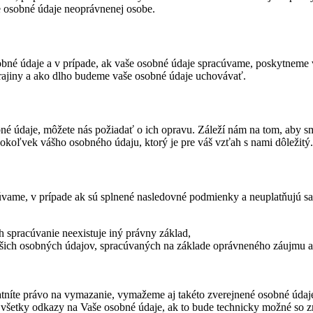
še osobné údaje neoprávnenej osobe.
osobné údaje a v prípade, ak vaše osobné údaje spracúvame, poskytnem
 krajiny a ako dlho budeme vaše osobné údaje uchovávať.
é údaje, môžete nás požiadať o ich opravu. Záleží nám na tom, aby sme
hokoľvek vášho osobného údaju, ktorý je pre váš vzťah s nami dôležitý.
úvame, v prípade ak sú splnené nasledovné podmienky a neuplatňujú s
h spracúvanie neexistuje iný právny základ,
Vašich osobných údajov, spracúvaných na základe oprávneného záujmu 
platníte právo na vymazanie, vymažeme aj takéto zverejnené osobné úd
ať všetky odkazy na Vaše osobné údaje, ak to bude technicky možné so 