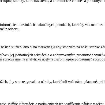
istúpite, stránky, ktoré navštívite, a informácie z cookies a podobných 
informácie o novinkách a aktuálnych ponukách, ktoré by vás mohli zau
sa“ z odberu.
našich služieb, ako aj na marketing a aby sme vám na našej stránke zob
ateľov v jej jednotlivých sekciách a o zobrazovaných produktoch využí
veň spracúvame na analytické účely, s cieľom lepšie porozumieť spôsobu
žieb, aby sme reagovali na nároky, ktoré boli voči nám uplatnené, pri 
oje. Bližšie informácie o podmienkach ich využívania nájdete v sekcii 