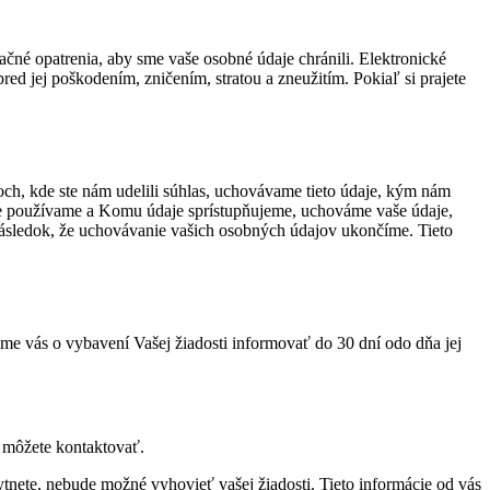
čné opatrenia, aby sme vaše osobné údaje chránili. Elektronické
ed jej poškodením, zničením, stratou a zneužitím. Pokiaľ si prajete
h, kde ste nám udelili súhlas, uchovávame tieto údaje, kým nám
je používame a Komu údaje sprístupňujeme, uchováme vaše údaje,
ásledok, že uchovávanie vašich osobných údajov ukončíme. Tieto
eme vás o vybavení Vašej žiadosti informovať do 30 dní odo dňa jej
s môžete kontaktovať.
tnete, nebude možné vyhovieť vašej žiadosti. Tieto informácie od vás