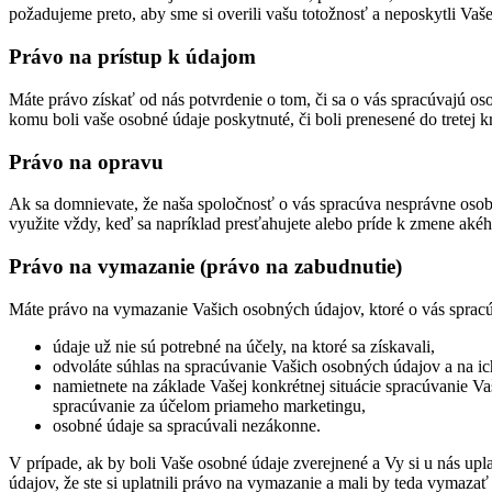
požadujeme preto, aby sme si overili vašu totožnosť a neposkytli Va
Právo na prístup k údajom
Máte právo získať od nás potvrdenie o tom, či sa o vás spracúvajú 
komu boli vaše osobné údaje poskytnuté, či boli prenesené do tretej
Právo na opravu
Ak sa domnievate, že naša spoločnosť o vás spracúva nesprávne osobn
využite vždy, keď sa napríklad presťahujete alebo príde k zmene aké
Právo na vymazanie (právo na zabudnutie)
Máte právo na vymazanie Vašich osobných údajov, ktoré o vás sprac
údaje už nie sú potrebné na účely, na ktoré sa získavali,
odvoláte súhlas na spracúvanie Vašich osobných údajov a na ic
namietnete na základe Vašej konkrétnej situácie spracúvanie 
spracúvanie za účelom priameho marketingu,
osobné údaje sa spracúvali nezákonne.
V prípade, ak by boli Vaše osobné údaje zverejnené a Vy si u nás u
údajov, že ste si uplatnili právo na vymazanie a mali by teda vymaz