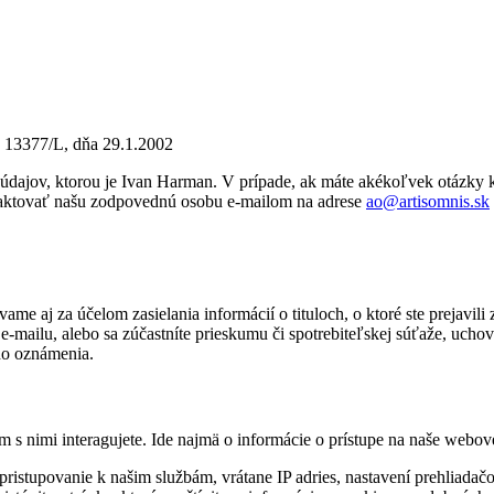
l. 13377/L, dňa 29.1.2002
dajov, ktorou je Ivan Harman. V prípade, ak máte akékoľvek otázky k
ntaktovať našu zodpovednú osobu e-mailom na adrese
ao@artisomnis.sk
ame aj za účelom zasielania informácií o tituloch, o ktoré ste prejavi
-mailu, alebo sa zúčastníte prieskumu či spotrebiteľskej súťaže, uchov
ho oznámenia.
m s nimi interagujete. Ide najmä o informácie o prístupe na naše web
 pristupovanie k našim službám, vrátane IP adries, nastavení prehliada