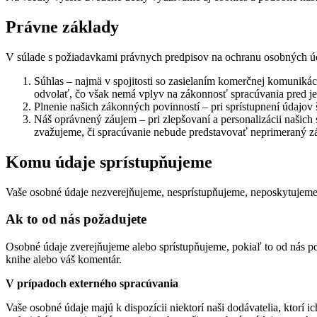
Právne základy
V súlade s požiadavkami právnych predpisov na ochranu osobných úd
Súhlas – najmä v spojitosti so zasielaním komerčnej komuniká
odvolať, čo však nemá vplyv na zákonnosť spracúvania pred j
Plnenie našich zákonných povinností – pri sprístupnení údajov
Náš oprávnený záujem – pri zlepšovaní a personalizácii našich 
zvažujeme, či spracúvanie nebude predstavovať neprimeraný zás
Komu údaje sprístupňujeme
Vaše osobné údaje nezverejňujeme, nesprístupňujeme, neposkytujeme 
Ak to od nás požadujete
Osobné údaje zverejňujeme alebo sprístupňujeme, pokiaľ to od nás po
knihe alebo váš komentár.
V prípadoch externého spracúvania
Vaše osobné údaje majú k dispozícii niektorí naši dodávatelia, ktorí