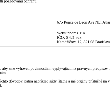
tli požadovanú ochranu.
675 Ponce de Leon Ave NE, Atl
Websupport s. r. o.
IČO: 6 421 928
Karadžičova 12, 821 08 Bratislav
aby sme vyhoveli povinnostiam vyplývajúcim z právnych predpisov, z 
 nám.
ýchto dôvodov, patria napríklad súdy, štátne a iné orgány príslušné na
i.