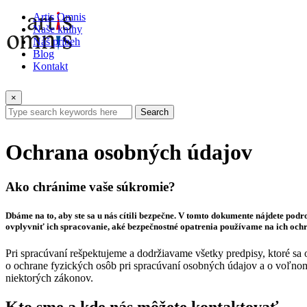
Artis Omnis
Naše knihy
Náš príbeh
Blog
Kontakt
×
Search
Ochrana osobných údajov
Ako chránime vaše súkromie?
Dbáme na to, aby ste sa u nás cítili bezpečne. V tomto dokumente nájdete po
ovplyvniť ich spracovanie, aké bezpečnostné opatrenia používame na ich ochra
Pri spracúvaní rešpektujeme a dodržiavame všetky predpisy, ktoré s
o ochrane fyzických osôb pri spracúvaní osobných údajov a o voľno
niektorých zákonov.
Kto sme a kde nás môžete kontaktovať