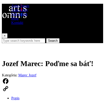
Artis Omnis
Naše knihy
Náš príbeh
Blog
Kontakt
×
Search
Jozef Marec: Poďme sa báť!
Kategória:
Marec Jozef
Facebook
Copy
Popis
Link