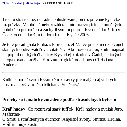
2006
|
Pre deti
|
Edícia Jojo
| VYPREDANÉ | 6.50 €
Trochu strašidelné, netradične ilustrované, prerozprávané kysucké
rozprávky. Mnohé námety zozbieral autor na svojich nekonečných
potulkách po horách a zachytil svojim perom. Kysucká knižnica v
Čadci ocenila knižku titulom Kniha Kysúc 2006.
Je to v poradí piata kniha, s ktorou Jozef Marec prišiel medzi svojich
skalných obdivovateľov a čitateľov. Ako hovorí autor, knihu napísal
na popud detských čitateľov Kysuckej knižnice v Čadci, s ktorými
tu opakovane prežíval čarovnú magickú noc Hansa Christiana
Andersena.
Knihu s podnázvom Kysucké rozprávky pre malých aj veľkých
ilustrovala výtvarníčka Michaela Veličková.
Príbehy sú tématicky zoradené podľa strašidelných bytostí:
Kráľ hadov:
Čo rozprával starý fufľok, Kráľ hadov a pytliak Juro,
Maškrtník
O Smrti a strašidelných duchoch: Anjelské zvony, Smrtka, Hrdina,
Vráť mi moje kosti!,