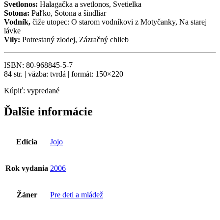
Svetlonos:
Halagačka a svetlonos, Svetielka
Sotona:
Paľko, Sotona a šindliar
Vodník,
čiže utopec: O starom vodníkovi z Motyčanky, Na starej
lávke
Ví­ly:
Potrestaný zlodej, Zázračný chlieb
ISBN: 80-968845-5-7
84 str. | väzba: tvrdá | formát: 150×220
Kúpiť: vypredané
Ďalšie informácie
Edícia
Jojo
Rok vydania
2006
Žáner
Pre deti a mládež