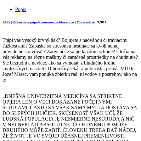
Copy
Popis
Link
2015
|
Odborná a populárno-náučná literatúra
|
Mimo edície
| 9,90 €
Trápi vás vysoký krvný tlak? Bojujete s nadváhou či tráviacimi
ťažkosťami? Zápasíte so stresom a nestíhate sa kvôli nemu
pravidelne stravovať? Zadychčíte sa po každom schode? Útočia na
vás reklamy na rôzne maškrty či zaručené prostriedky na chudnutie?
Ste bezradní a neviete, ako sa vymotať z bludného kruhu
civilizačných nástrah? Dlhoročný lekár a publicista, primár MUDr.
Jozef Marec, vám ponúka zbierku rád, návodov a postrehov, ako na
to.
„DNEŠNÁ UNIVERZITNÁ MEDICÍNA SA STRIKTNE
OPIERA LEN O VECI DOKÁZANÉ POČETNÝMI
ŠTÚDIAMI, ČASTO SA VŠAK SAMA MÝLI A DOSTÁVA SA
DO SLEPÝCH ULIČIEK. SKÚSENOSŤ VŠAK UČÍ, ŽE
ĽUDSKÁ POPULÁCIA JE NESMIERNE NESÚRODÁ A NIČ
V NEJ NEPLATÍ ABSOLÚTNE. ČO JEDNÉMU POMÔŽE,
DRUHÉHO MÔŽE ZABIŤ. ČLOVEKU TREBA DAŤ NÁDEJ,
ŽE ŽIVOT JE VO SVOJEJ ÚŽASNEJ PREMENLIVOSTI