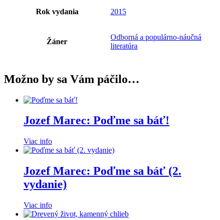
Rok vydania
2015
Odborná a populárno-náučná
Žáner
literatúra
Možno by sa Vám páčilo…
Jozef Marec: Poďme sa báť!
Viac info
Jozef Marec: Poďme sa báť (2.
vydanie)
Viac info