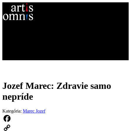
Artis Omnis
Naše knihy
Náš príbeh
Blog
Kontakt
Jozef Marec: Zdravie samo
nepríde
Kategória:
Marec Jozef
Facebook