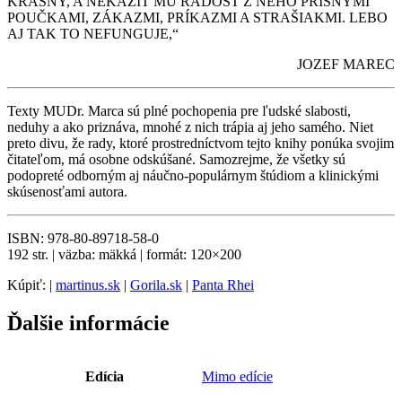
KRÁSNY, A NEKAZIŤ MU RADOSŤ Z NEHO PRÍSNYMI
POUČKAMI, ZÁKAZMI, PRÍKAZMI A STRAŠIAKMI. LEBO
AJ TAK TO NEFUNGUJE,“
JOZEF MAREC
Texty MUDr. Marca sú plné pochopenia pre ľudské slabosti,
neduhy a ako priznáva, mnohé z nich trápia aj jeho samého. Niet
preto divu, že rady, ktoré prostredníctvom tejto knihy ponúka svojim
čitateľom, má osobne odskúšané. Samozrejme, že všetky sú
podopreté odborným aj náučno-populárnym štúdiom a klinickými
skúsenosťami autora.
ISBN: 978-80-89718-58-0
192 str. | väzba: mäkká | formát: 120×200
Kúpiť: |
martinus.sk
|
Gorila.sk
|
Panta Rhei
Ďalšie informácie
Edícia
Mimo edície