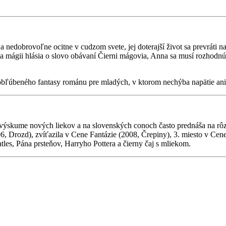
 nedobrovoľne ocitne v cudzom svete, jej doterajší život sa prevráti n
 mágii hlásia o slovo obávaní Čierni mágovia, Anna sa musí rozhodnúť, 
obľúbeného fantasy románu pre mladých, v ktorom nechýba napätie ani 
 výskume nových liekov a na slovenských conoch často prednáša na rô
006, Drozd), zvíťazila v Cene Fantázie (2008, Črepiny), 3. miesto v C
les, Pána prsteňov, Harryho Pottera a čierny čaj s mliekom.