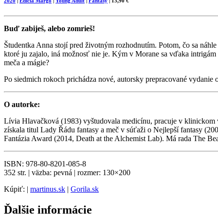
2020
|
Edícia Margo
|
Young Adult
|
Fantasy
| 13,90 €
Buď zabiješ, alebo zomrieš!
Študentka Anna stojí pred životným rozhodnutím. Potom, čo sa náhle a
ktoré ju zajalo, iná možnosť nie je. Kým v Morane sa vďaka intrigám a
meča a mágie?
Po siedmich rokoch prichádza nové, autorsky prepracované vydanie 
O autorke:
Lívia Hlavačková (1983) vyštudovala medicínu, pracuje v klinickom
získala titul Lady Řádu fantasy a meč v súťaži o Nejlepší fantasy (2
Fantázia Award (2014, Death at the Alchemist Lab). Má rada The Beat
ISBN: 978-80-8201-085-8
352 str. | väzba: pevná | rozmer: 130×200
Kúpiť: |
martinus.sk
|
Gorila.sk
Ďalšie informácie