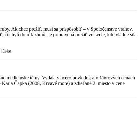
aruby. Ak chce prežiť, musí sa prispôsobiť – v Spoločenstve vrahov,
či chytí do rúk zbraň. Je pripravená prežiť vo svete, kde vládne sila
láska.
zne medicínske témy. Vydala viacero poviedok a v žánrových cenách
ene Karla Čapka (2008, Krvavé more) a zdieľané 2. miesto v cene