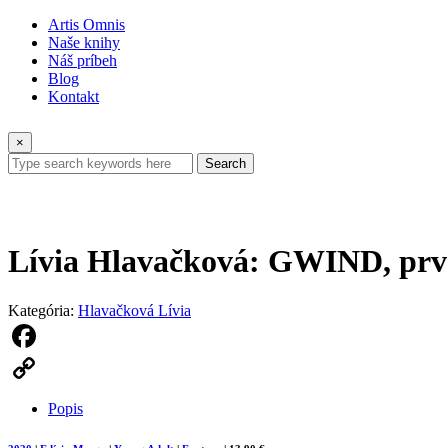
Artis Omnis
Naše knihy
Náš príbeh
Blog
Kontakt
×
Search
Lívia Hlavačková: GWIND, prvá
Kategória:
Hlavačková Lívia
Facebook
Copy
Popis
Link