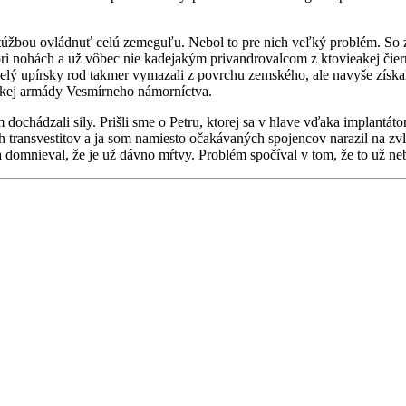
, s túžbou ovládnuť celú zemeguľu. Nebol to pre nich veľký problém. 
 nohách a už vôbec nie kadejakým privandrovalcom z ktovieakej čiernej
 celý upírsky rod takmer vymazali z povrchu zemského, ale navyše získ
vskej armády Vesmírneho námorníctva.
chádzali sily. Prišli sme o Petru, ktorej sa v hlave vďaka implantátom
ych transvestitov a ja som namiesto očakávaných spojencov narazil na zv
domnieval, že je už dávno mŕtvy. Problém spočíval v tom, že to už ne