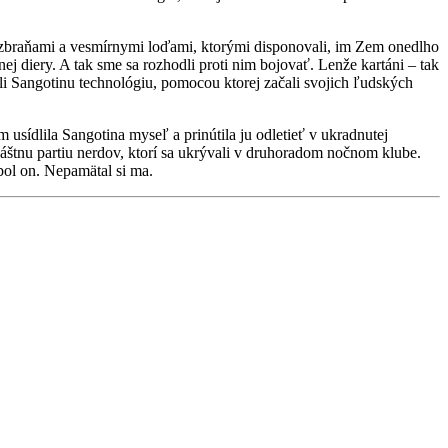
So zbraňami a vesmírnymi loďami, ktorými disponovali, im Zem onedlho
 diery. A tak sme sa rozhodli proti nim bojovať. Lenže kartáni – tak
ali Sangotinu technológiu, pomocou ktorej začali svojich ľudských
 usídlila Sangotina myseľ a prinútila ju odletieť v ukradnutej
láštnu partiu nerdov, ktorí sa ukrývali v druhoradom nočnom klube.
bol on. Nepamätal si ma.