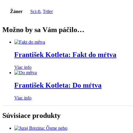
Žáner
Sci-fi
,
Triler
Možno by sa Vám páčilo…
František Kotleta: Fakt do mŕtva
Viac info
František Kotleta: Do mŕtva
Viac info
Súvisiace produkty