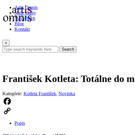
Artis Omnis
Naše knihy
Náš príbeh
Blog
Kontakt
×
Search
František Kotleta: Totálne do m
Kategórie:
Kotleta František
,
Novinka
Facebook
Copy
Popis
Link