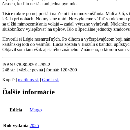
časoch, keď tu nestála ani jedna pyramída.
Tisíce rokov po nej pristáli na Zemi iní mimozemšťania. Malí a žltí
ležala pri nohách. No my sme upíri. Nezvykneme váľať sa niekomu pri
sa tí žltí mimozemšťania volajú – zatiaľ výrazne vyhrávali. Nielenže
služobníkov vylepšovať na upírov. Išlo o špeciálne jednotky zradco
Hovorili si Légie nesmrteľných. Po dlhom a vyčerpávajúcom boji nám do
kartánskej lodi do vesmíru. Lucia zostala v Brazílii s bandou upírsk
Objavil som tam však aj starého známeho. Známeho, o ktorom som sa 
ISBN 978-80-8201-285-2
248 str. | väzba: pevná | formát: 120×200
Kúpiť: |
martinus.sk
|
Gorila.sk
Ďalšie informácie
Edícia
Margo
Rok vydania
2025