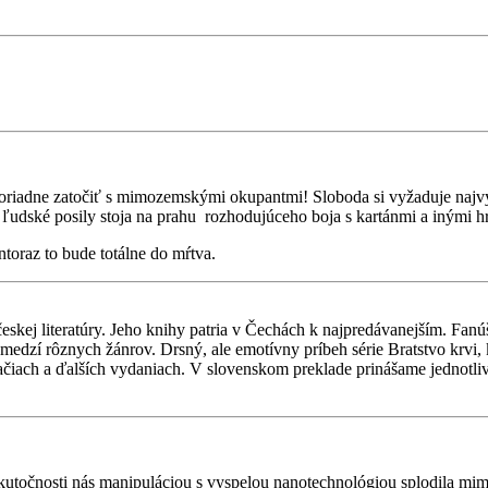
iadne zatočiť s mimozemskými okupantmi! Sloboda si vyžaduje najvyššiu
é ľudské posily stoja na prahu rozhodujúceho boja s kartánmi a inými h
ntoraz to bude totálne do mŕtva.
českej literatúry. Jeho knihy patria v Čechách k najpredávanejším. Fanú
edzí rôznych žánrov. Drsný, ale emotívny príbeh série Bratstvo krvi, kto
čiach a ďalších vydaniach. V slovenskom preklade prinášame jednotlivé
 v skutočnosti nás manipuláciou s vyspelou nanotechnológiou splodila