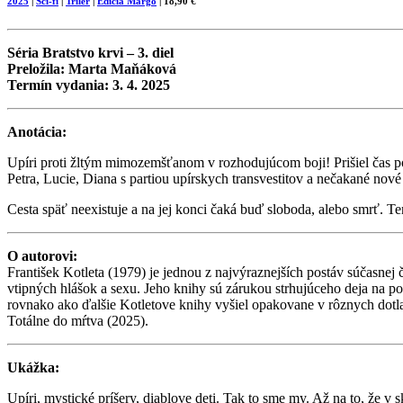
2025
|
Sci-fi
|
Triler
|
Edícia Margo
| 18,90 €
Séria Bratstvo krvi – 3. diel
Preložila: Marta Maňáková
Termín vydania: 3. 4. 2025
Anotácia:
Upíri proti žltým mimozemšťanom v rozhodujúcom boji! Prišiel čas por
Petra, Lucie, Diana s partiou upírskych transvestitov a nečakané nov
Cesta späť neexistuje a na jej konci čaká buď sloboda, alebo smrť. Te
O autorovi:
František Kotleta (1979) je jednou z najvýraznejších postáv súčasnej 
vtipných hlášok a sexu. Jeho knihy sú zárukou strhujúceho deja na pom
rovnako ako ďalšie Kotletove knihy vyšiel opakovane v rôznych dotla
Totálne do mŕtva (2025).
Ukážka:
Upíri, mystické príšery, diablove deti. Tak to sme my. Až na to, že