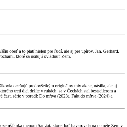
 obeť a to platí nielen pre ľudí, ale aj pre upírov. Jan, Gerhard,
rozbami, ktoré sa usilujú ovládnuť Zem.
šikovia oceňujú predovšetkým originálny mix akcie, násilia, ale aj
rého tretí diel držíte v rukách, sa v Čechách stal bestsellerom a
 časti série v poradí: Do mŕtva (2023), Fakt do mŕtva (2024) a
 mimozemšťanka menom Sangot, ktorej loď havarovala na planéte Zem v