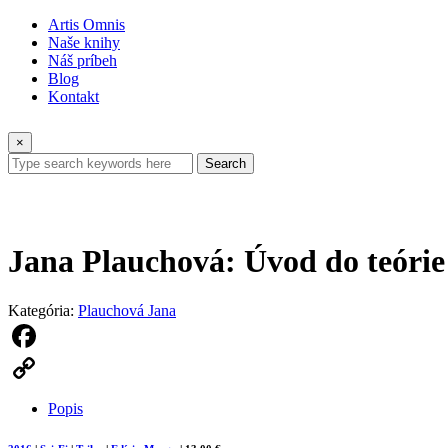
Artis Omnis
Naše knihy
Náš príbeh
Blog
Kontakt
×
Search
Jana Plauchová: Úvod do teórie
Kategória:
Plauchová Jana
Facebook
Copy
Popis
Link