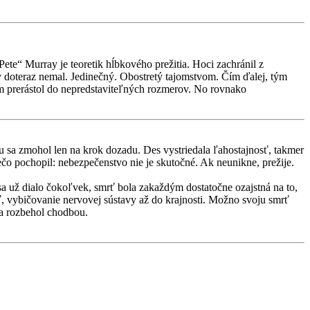
ete“ Murray je teoretik hĺbkového prežitia. Hoci zachránil z
ý doteraz nemal. Jedinečný. Obostretý tajomstvom. Čím ďalej, tým
som prerástol do nepredstaviteľných rozmerov. No rovnako
hu sa zmohol len na krok dozadu. Des vystriedala ľahostajnosť, takmer
čo pochopil: nebezpečenstvo nie je skutočné. Ak neunikne, prežije.
sa už dialo čokoľvek, smrť bola zakaždým dostatočne ozajstná na to,
sť, vybičovanie nervovej sústavy až do krajnosti. Možno svoju smrť
sa rozbehol chodbou.