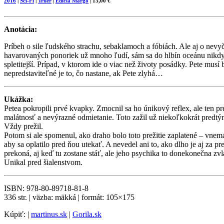
2016
|
Sci-Fi
|
Triler
|
Edícia Margo
| 13,00 €
Anotácia:
Príbeh o sile ľudského strachu, sebaklamoch a fóbiách. Ale aj o nevy
havarovaných ponoriek už mnoho ľudí, sám sa do hlbín oceánu nikdy n
spletitejší. Prípad, v ktorom ide o viac než životy posádky. Pete mu
nepredstaviteľné je to, čo nastane, ak Pete zlyhá…
Ukážka:
Petea pokropili prvé kvapky. Zmocnil sa ho únikový reflex, ale ten p
malátnosť a nevýrazné odmietanie. Toto zažil už niekoľkokrát predtým
Vždy prežil.
Potom si ale spomenul, ako draho bolo toto prežitie zaplatené – vnem
aby sa oplatilo pred ňou utekať. A nevedel ani to, ako dlho je aj za 
prekoná, aj keď tu zostane stáť, ale jeho psychika to donekonečna zv
Unikal pred šialenstvom.
ISBN: 978-80-89718-81-8
336 str. | väzba: mäkká | formát: 105×175
Kúpiť: |
martinus.sk
|
Gorila.sk