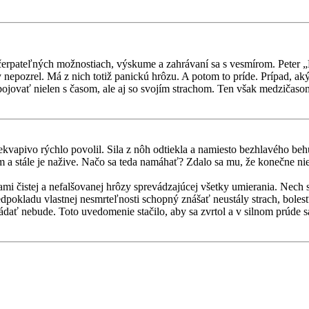
čerpateľných možnostiach, výskume a zahrávaní sa s vesmírom. Peter „P
epozrel. Má z nich totiž panickú hrôzu. A potom to príde. Prípad, ak
sí bojovať nielen s časom, ale aj so svojím strachom. Ten však medziča
rekvapivo rýchlo povolil. Sila z nôh odtiekla a namiesto bezhlavého be
 a stále je nažive. Načo sa teda namáhať? Zdalo sa mu, že konečne nie
ami čistej a nefalšovanej hrôzy sprevádzajúcej všetky umierania. Nech 
predpokladu vlastnej nesmrteľnosti schopný znášať neustály strach, bole
ládať nebude. Toto uvedomenie stačilo, aby sa zvrtol a v silnom prúde 