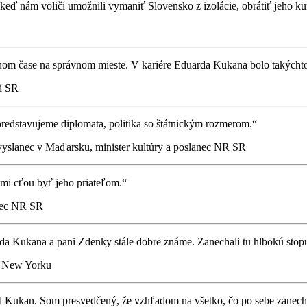
 keď nám voliči umožnili vymaniť Slovensko z izolácie, obrátiť jeho 
rávnom čase na správnom mieste. V kariére Eduarda Kukana bolo takých
í SR
redstavujeme diplomata, politika so štátnickým rozmerom.“
lanec v Maďarsku, minister kultúry a poslanec NR SR
mi cťou byť jeho priateľom.“
nec NR SR
Kukana a pani Zdenky stále dobre známe. Zanechali tu hlbokú stopu ̶
v New Yorku
d Kukan. Som presvedčený, že vzhľadom na všetko, čo po sebe zanechal