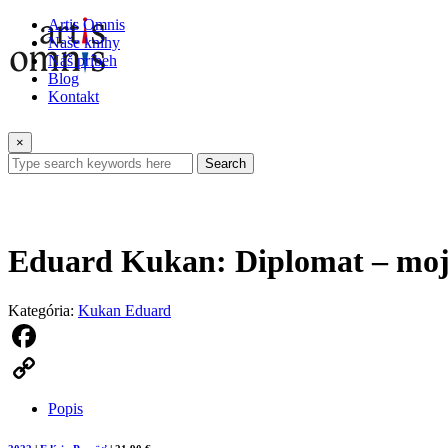
Artis Omnis
Naše knihy
Náš príbeh
Blog
Kontakt
×
Search
Eduard Kukan: Diplomat – moj
Kategória:
Kukan Eduard
Facebook
Copy
Popis
Link