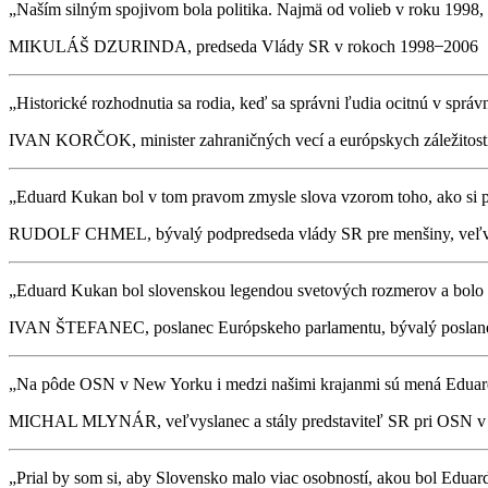
„Naším silným spojivom bola politika. Najmä od volieb v roku 1998,
MIKULÁŠ DZURINDA, predseda Vlády SR v rokoch 1998 ̶ 2006
„Historické rozhodnutia sa rodia, keď sa správni ľudia ocitnú v sp
IVAN KORČOK, minister zahraničných vecí a európskych záležitost
„Eduard Kukan bol v tom pravom zmysle slova vzorom toho, ako si p
RUDOLF CHMEL, bývalý podpredseda vlády SR pre menšiny, veľvys
„Eduard Kukan bol slovenskou legendou svetových rozmerov a bolo 
IVAN ŠTEFANEC, poslanec Európskeho parlamentu, bývalý posla
„Na pôde OSN v New Yorku i medzi našimi krajanmi sú mená Eduarda 
MICHAL MLYNÁR, veľvyslanec a stály predstaviteľ SR pri OSN 
„Prial by som si, aby Slovensko malo viac osobností, akou bol Eduar