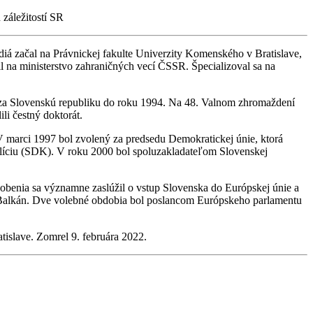
záležitostí SR
iá začal na Právnickej fakulte Univerzity Komenského v Bratislave,
l na ministerstvo zahraničných vecí ČSSR. Špecializoval sa na
za Slovenskú republiku do roku 1994. Na 48. Valnom zhromaždení
li čestný doktorát.
V marci 1997 bol zvolený za predsedu Demokratickej únie, ktorá
líciu (SDK). V roku 2000 bol spoluzakladateľom Slovenskej
obenia sa významne zaslúžil o vstup Slovenska do Európskej únie a
Balkán. Dve volebné obdobia bol poslancom Európskeho parlamentu
islave. Zomrel 9. februára 2022.