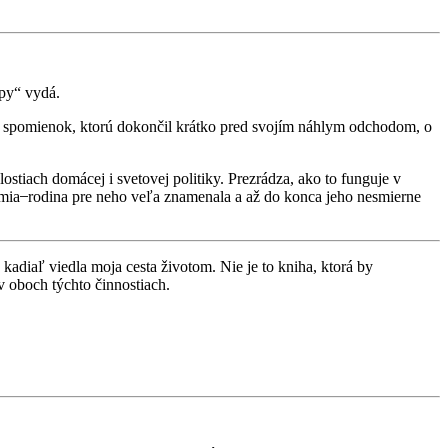
ópy“ vydá.
knihe spomienok, ktorú dokončil krátko pred svojím náhlym odchodom, o
stiach domácej i svetovej politiky. Prezrádza, ako to funguje v
mia ̶ rodina pre neho veľa znamenala a až do konca jeho nesmierne
kadiaľ viedla moja cesta životom. Nie je to kniha, ktorá by
v oboch týchto činnostiach.