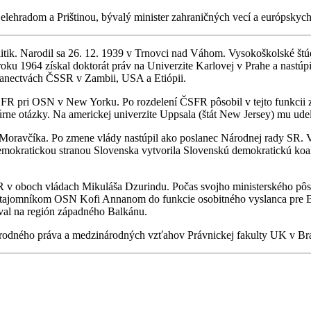
radom a Prištinou, bývalý minister zahraničných vecí a európskych 
tik. Narodil sa 26. 12. 1939 v Trnovci nad Váhom. Vysokoškolské štúd
ku 1964 získal doktorát práv na Univerzite Karlovej v Prahe a nastúpi
slanectvách ČSSR v Zambii, USA a Etiópii.
FR pri OSN v New Yorku. Po rozdelení ČSFR pôsobil v tejto funkcii 
ne otázky. Na americkej univerzite Uppsala (štát New Jersey) mu udeli
 Moravčíka. Po zmene vlády nastúpil ako poslanec Národnej rady SR. 
mokratickou stranou Slovenska vytvorila Slovenskú demokratickú koa
R v oboch vládach Mikuláša Dzurindu. Počas svojho ministerského pôs
m tajomníkom OSN Kofi Annanom do funkcie osobitného vyslanca pre 
aval na región západného Balkánu.
rodného práva a medzinárodných vzťahov Právnickej fakulty UK v Brat