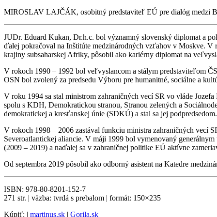
MIROSLAV LAJČÁK, osobitný predstaviteľ EÚ pre dialóg medzi Beleh
JUDr. Eduard Kukan, Dr.h.c. bol významný slovenský diplomat a poli
ďalej pokračoval na Inštitúte medzinárodných vzťahov v Moskve. V ro
krajiny subsaharskej Afriky, pôsobil ako kariérny diplomat na veľvy
V rokoch 1990 – 1992 bol veľvyslancom a stálym predstaviteľom ČS
OSN bol zvolený za predsedu Výboru pre humanitné, sociálne a kultúr
V roku 1994 sa stal ministrom zahraničných vecí SR vo vláde Jozefa
spolu s KDH, Demokratickou stranou, Stranou zelených a Sociálnode
demokratickej a kresťanskej únie (SDKÚ) a stal sa jej podpredsedom.
V rokoch 1998 – 2006 zastával funkciu ministra zahraničných vecí S
Severoatlantickej aliancie. V máji 1999 bol vymenovaný generálny
(2009 – 2019) a naďalej sa v zahraničnej politike EÚ aktívne zameri
Od septembra 2019 pôsobil ako odborný asistent na Katedre medziná
ISBN: 978-80-8201-152-7
271 str. | väzba: tvrdá s prebalom | formát: 150×235
Kúpiť: |
martinus.sk
|
Gorila.sk
|