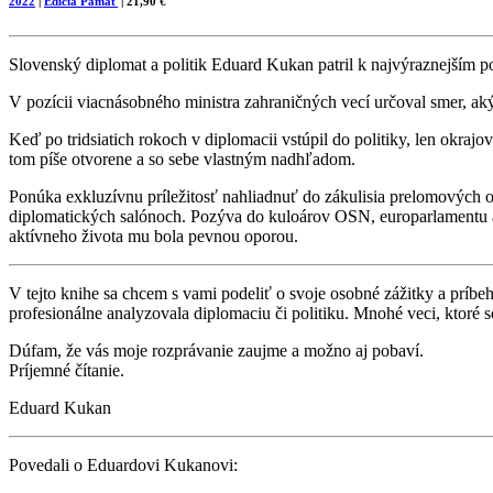
2022
|
Edícia Pamäť
| 21,90 €
Slovenský diplomat a politik Eduard Kukan patril k najvýraznejším 
V pozícii viacnásobného ministra zahraničných vecí určoval smer, a
Keď po tridsiatich rokoch v diplomacii vstúpil do politiky, len okraj
tom píše otvorene a so sebe vlastným nadhľadom.
Ponúka exkluzívnu príležitosť nahliadnuť do zákulisia prelomových ok
diplomatických salónoch. Pozýva do kuloárov OSN, europarlamentu a 
aktívneho života mu bola pevnou oporou.
V tejto knihe sa chcem s vami podeliť o svoje osobné zážitky a príbeh
profesionálne analyzovala diplomaciu či politiku. Mnohé veci, ktoré 
Dúfam, že vás moje rozprávanie zaujme a možno aj pobaví.
Príjemné čítanie.
Eduard Kukan
Povedali o Eduardovi Kukanovi: