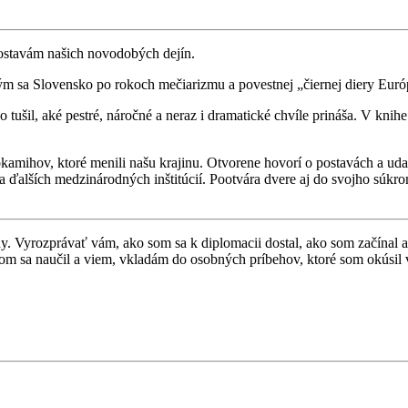
postavám našich novodobých dejín.
kým sa Slovensko po rokoch mečiarizmu a povestnej „čiernej diery Eur
ovo tušil, aké pestré, náročné a neraz i dramatické chvíle prináša. V 
amihov, ktoré menili našu krajinu. Otvorene hovorí o postavách a udalo
ďalších medzinárodných inštitúcií. Pootvára dvere aj do svojho súkro
y. Vyrozprávať vám, ako som sa k diplomacii dostal, ako som začínal a 
som sa naučil a viem, vkladám do osobných príbehov, ktoré som okúsil 