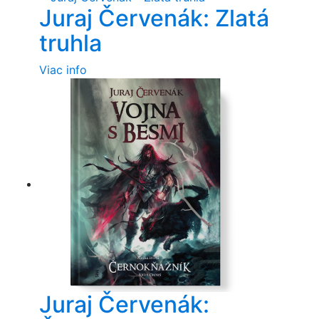
Juraj Červenák: Zlatá
truhla
Viac info
Juraj Červenák: