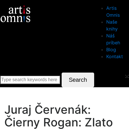
Artis
Omnis
Naše
knihy
Náš
príbeh
Blog
Kontakt
×
Search
Juraj Červenák:
Čierny Rogan: Zlato