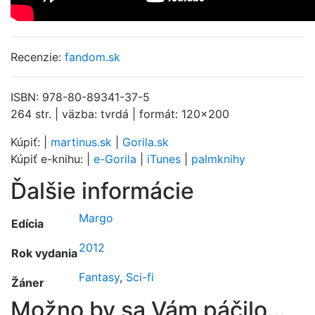
Recenzie:
fandom.sk
ISBN: 978-80-89341-37-5
264 str. | väzba: tvrdá | formát: 120×200
Kúpiť: |
martinus.sk
|
Gorila.sk
Kúpiť e-knihu: |
e-Gorila
|
iTunes
|
palmknihy
Ďalšie informácie
Margo
Edícia
2012
Rok vydania
Fantasy
,
Sci-fi
Žáner
Možno by sa Vám páčilo…