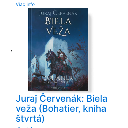
Viac info
Juraj Červenák: Biela
veža (Bohatier, kniha
štvrtá)