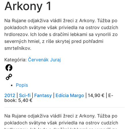
Arkony 1
Na Rujane odjakživa vládli žreci z Arkony. Túžba po
pokladoch svätyne však priviedla na ostrov cudzích
hrdlorezov. Ich lode s dračími lebkami sa vynorili zo
severných hmiel, z ríše skrytej pred pohľadmi
smrteľníkov.
Kategória:
Červenák Juraj
Facebook
Popis
Copy
Link
2012
|
Sci-fi
|
Fantasy
|
Edícia Margo
| 14,90 € | E-
book: 5,40 €
Na Rujane odjakživa vládli žreci z Arkony. Túžba po
pokladoch svätyne však priviedla na ostrov cudzích