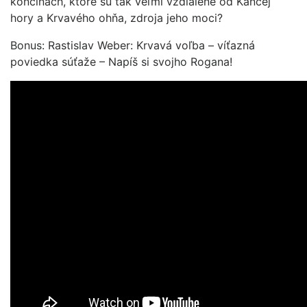
končinách, ktoré sú tak veľmi vzdialené od Kančej
hory a Krvavého ohňa, zdroja jeho moci?
Bonus: Rastislav Weber: Krvavá voľba – víťazná
poviedka súťaže – Napíš si svojho Rogana!