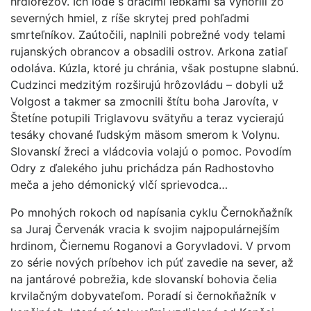
hrdlorezov. Ich lode s dračími lebkami sa vynorili zo
severných hmiel, z ríše skrytej pred pohľadmi
smrteľníkov. Zaútočili, naplnili pobrežné vody telami
rujanských obrancov a obsadili ostrov. Arkona zatiaľ
odoláva. Kúzla, ktoré ju chránia, však postupne slabnú.
Cudzinci medzitým rozširujú hrôzovládu – dobyli už
Volgost a takmer sa zmocnili štítu boha Jarovíta, v
Štetíne potupili Triglavovu svätyňu a teraz vycierajú
tesáky chované ľudským mäsom smerom k Volynu.
Slovanskí žreci a vládcovia volajú o pomoc. Povodím
Odry z ďalekého juhu prichádza pán Radhostovho
meča a jeho démonický vlčí sprievodca…
Po mnohých rokoch od napísania cyklu Černokňažník
sa Juraj Červenák vracia k svojim najpopulárnejším
hrdinom, Čiernemu Roganovi a Goryvladovi. V prvom
zo série nových príbehov ich púť zavedie na sever, až
na jantárové pobrežia, kde slovanskí bohovia čelia
krvilačným dobyvateľom. Poradí si černokňažník v