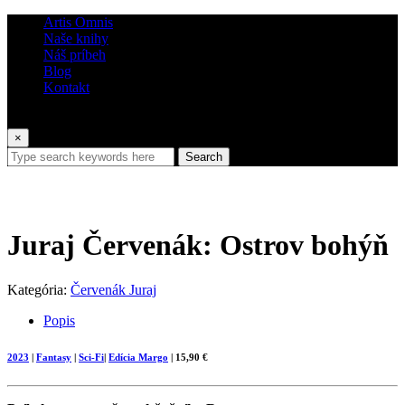
Artis Omnis
Naše knihy
Náš príbeh
Blog
Kontakt
×
Search
Juraj Červenák: Ostrov bohýň
Kategória:
Červenák Juraj
Popis
2023
|
Fantasy
|
Sci-Fi
|
Edícia Margo
| 15,90 €