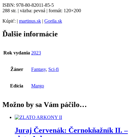
ISBN: 978-80-82011-85-5
288 str. | väzba: pevná | formát: 120×200
Kúpiť: |
martinus.sk
|
Gorila.sk
Ďalšie informácie
Rok vydania
2023
Žáner
Fantasy
,
Sci-fi
Edícia
Margo
Možno by sa Vám páčilo…
Juraj Červenák: Černokňažník II. –