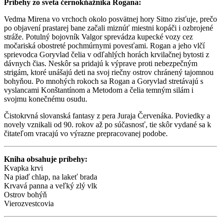
Príbehy zo sveta černokňažníka Rogana:
Vedma Mirena vo vrchoch okolo posvätnej hory Sitno zisťuje, prečo
po objavení prastarej bane začali miznúť miestni kopáči i ozbrojené
stráže. Potulný bojovník Valgor sprevádza kupecké vozy cez
močariská obostreté pochmúrnymi povesťami. Rogan a jeho vlčí
sprievodca Goryvlad čelia v odľahlých horách krvilačnej bytosti z
dávnych čias. Neskôr sa pridajú k výprave proti nebezpečným
strigám, ktoré unášajú deti na svoj riečny ostrov chránený tajomnou
bohyňou. Po mnohých rokoch sa Rogan a Goryvlad stretávajú s
vyslancami Konštantínom a Metodom a čelia temným silám i
svojmu konečnému osudu.
Čistokrvná slovanská fantasy z pera Juraja Červenáka. Poviedky a
novely vznikali od 90. rokov až po súčasnosť, tie skôr vydané sa k
čitateľom vracajú vo výrazne prepracovanej podobe.
Kniha obsahuje príbehy:
Kvapka krvi
Na piaď chlap, na lakeť brada
Krvavá panna a veľký zlý vlk
Ostrov bohýň
Vierozvestcovia