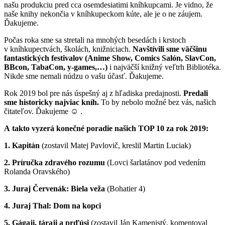
našu produkciu pred cca osemdesiatimi kníhkupcami. Je vidno, že
naše knihy nekončia v kníhkupeckom kúte, ale je o ne záujem.
Ďakujeme.
Počas roka sme sa stretali na mnohých besedách i krstoch
v kníhkupectvách, školách, knižniciach.
Navštívili sme väčšinu
fantastických festivalov (Anime Show, Comics Salón, SlavCon,
BBcon, TabaCon, y-games,…)
i najväčší knižný veľtrh Bibliotéka.
Nikde sme nemali núdzu o vašu účasť. Ďakujeme.
Rok 2019 bol pre nás úspešný aj z hľadiska predajnosti.
Predali
sme historicky najviac kníh.
To by nebolo možné bez vás, našich
čitateľov. Ďakujeme
☺
.
A takto vyzerá konečné poradie našich TOP 10 za rok 2019:
1. Kapitán
(zostavil Matej Pavlovič, kreslil Martin Luciak)
2. Príručka zdravého rozumu
(Lovci šarlatánov pod vedením
Rolanda Oravského)
3. Juraj Červenák: Biela veža
(Bohatier 4)
4. Juraj Thal: Dom na kopci
5. Gágaji, táraji a prďúsi
(zostavil Ján Kamenistý, komentoval