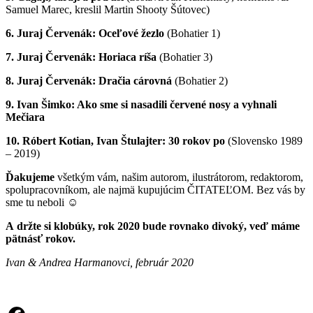
Samuel Marec, kreslil Martin Shooty Šútovec)
6. Juraj Červenák: Oceľové žezlo
(Bohatier 1)
7. Juraj Červenák: Horiaca ríša
(Bohatier 3)
8. Juraj Červenák: Dračia cárovná
(Bohatier 2)
9. Ivan Šimko: Ako sme si nasadili červené nosy a vyhnali
Mečiara
10. Róbert Kotian, Ivan Štulajter: 30 rokov po
(Slovensko 1989
– 2019)
Ďakujeme
všetkým vám, našim autorom, ilustrátorom, redaktorom,
spolupracovníkom, ale najmä kupujúcim ČITATEĽOM. Bez vás by
sme tu neboli
☺
A držte si klobúky, rok 2020 bude rovnako divoký, veď máme
pätnásť rokov.
Ivan & Andrea Harmanovci, február 2020