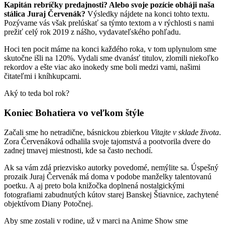
Kapitán rebríčky predajnosti? Alebo svoje pozície obháji naša
stálica Juraj Červenák?
Výsledky nájdete na konci tohto textu.
Pozývame vás však prelúskať sa týmto textom a v rýchlosti s nami
prežiť celý rok 2019 z nášho, vydavateľského pohľadu.
Hoci ten pocit máme na konci každého roka, v tom uplynulom sme
skutočne išli na 120%. Vydali sme dvanásť titulov, zlomili niekoľko
rekordov a ešte viac ako inokedy sme boli medzi vami, našimi
čitateľmi i kníhkupcami.
Aký to teda bol rok?
Koniec Bohatiera vo veľkom štýle
Začali sme ho netradične, básnickou zbierkou
Vitajte v sklade života
.
Zora Červenáková odhalila svoje tajomstvá a pootvorila dvere do
zadnej tmavej miestnosti, kde sa často nechodí.
Ak sa vám zdá priezvisko autorky povedomé, nemýlite sa. Úspešný
prozaik Juraj Červenák má doma v podobe manželky talentovanú
poetku. A aj preto bola knižočka doplnená nostalgickými
fotografiami zabudnutých kútov starej Banskej Štiavnice, zachytené
objektívom Diany Potočnej.
Aby sme zostali v rodine, už v marci na Anime Show sme