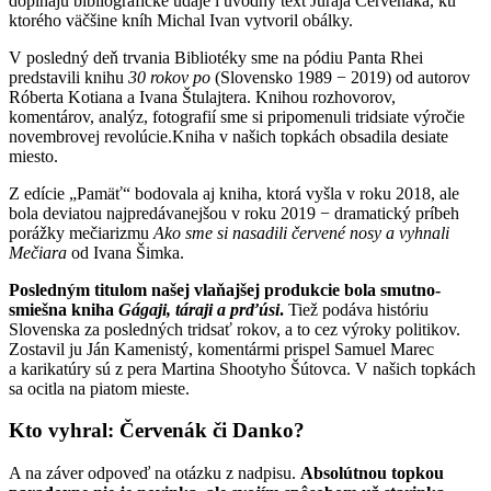
dopĺňajú bibliografické údaje i úvodný text Juraja Červenáka, ku
ktorého väčšine kníh Michal Ivan vytvoril obálky.
V posledný deň trvania Bibliotéky sme na pódiu Panta Rhei
predstavili knihu
30 rokov po
(Slovensko 1989 − 2019) od autorov
Róberta Kotiana a Ivana Štulajtera. Knihou rozhovorov,
komentárov, analýz, fotografií sme si pripomenuli tridsiate výročie
novembrovej revolúcie.Kniha v našich topkách obsadila desiate
miesto.
Z edície „Pamäť“ bodovala aj kniha, ktorá vyšla v roku 2018, ale
bola deviatou najpredávanejšou v roku 2019 − dramatický príbeh
porážky mečiarizmu
Ako sme si nasadili červené nosy a vyhnali
Mečiara
od Ivana Šimka.
Posledným titulom našej vlaňajšej produkcie bola smutno-
smiešna kniha
Gágaji, táraji a prďúsi
.
Tiež podáva históriu
Slovenska za posledných tridsať rokov, a to cez výroky politikov.
Zostavil ju Ján Kamenistý, komentármi prispel Samuel Marec
a karikatúry sú z pera Martina Shootyho Šútovca. V našich topkách
sa ocitla na piatom mieste.
Kto vyhral: Červenák či Danko?
A na záver odpoveď na otázku z nadpisu.
Absolútnou topkou