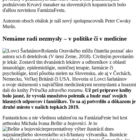
podnázvom Krvavý masaker na slovenských kopaniciach bolo
ďalšou novinkou FantáziaFestu.
Autorom oboch obálok je náš nový spolupracovník Peter Cwoky
Murín.
Nemáme radi nezmysly – v politike či v medicíne
Rolanda Oravského môžu čitatelia poznať ako
autora sci-fi detektívok (V tieni Zeme, 2018). Civilným povolaním
je lekár. Zostavil tím dvanástich lekárov a odborníkov z oblastí
imunológie, epidemiológie, nutričnej terapie, farmácie či
psychológie, ktorí pôsobia nielen na Slovensku, ale aj v Čechách,
Nemecku, Veľkej Británii či USA. Hovoria si Lovci šarlatánov
a svoje skúsenosti s najväčšími medicínskymi nezmyslami a hoaxmi
dali do knihy
Príručka zdravého rozumu
.
Už pri príprave knihy
bolo jasné, že vyvolá množstvo polemík a bude mať svojich
hlasných odporcov i fanúšikov. To sa aj potvrdilo a dôkazom je
druhé miesto v našich topkách 2019.
Fantastickou a nie všednou udalosťou na FantáziaFeste bol krst
artbooku Michala Ivana
Beštie a bojovníci
. Je to
reprezentatívny výber ilustrácií dnes
najznámejšieho slovenského sci-fi/fantasy výtvarníka. Ilustrácie