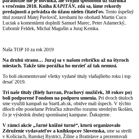
paradoxne nie je novinka, ale svojím spôsobom už starinka
s vročením 2018. Kniha
KAPITÁN
, zdá sa, láme rekordy
predajnosti a privádza do úžasu nielen čitateľov.
Tento úspešný
titul zostavil Matej Pavlovič, kresbami ho obohatil Martin Cuco
Luciak a komentármi doplnili Samuel Marec, Peter Adamecký,
Ľubomír Feldek, Michal Magušin a Juraj Kemka.
Naša TOP 10 za rok 2019
Na druhú stranu… Juraj sa v našom rebríčku až na štyroch
miestach. Takže táto porážka ho mrzieť až tak nemusí.
To boli okomentované všetky vydané tituly vlaňajšieho roku i top
desať 2019.
Tri naše tituly (Biely havran, Prachový mužíček, 30 rokov po)
boli podporené Fondom na podporu umenia.
Pri dvoch tituloch
sme využili kampaň na StartLab.sk, obidve mali úspech. V týchto
dňoch ešte posielame Príručku zdravého rozumu stredným školám,
čo je výsledok druhej spomínanej kampane. Ďakujeme.
V rámci akcie „Jarné knižné turné“, ktorú organizovalo
Združenie vydavateľov a kníhkupcov Slovenska,
sme sa stretli
v Košiciach, Banskej Bystrici, Žiline a Bratislave a prezentovali