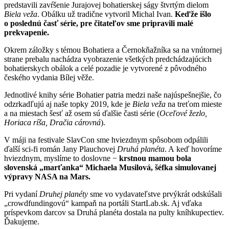
predstavili zavŕšenie Jurajovej bohatierskej ságy štvrtým dielom
Biela veža
. Obálku už tradične vytvoril Michal Ivan.
Keďže išlo
o poslednú časť série, pre čitateľov sme pripravili malé
prekvapenie.
Okrem záložky s témou Bohatiera a Černokňažníka sa na vnútornej
strane prebalu nachádza vyobrazenie všetkých predchádzajúcich
bohatierskych obálok a celé pozadie je vytvorené z pôvodného
českého vydania Bílej věže.
Jednotlivé knihy série Bohatier patria medzi naše najúspešnejšie, čo
odzrkadľujú aj naše topky 2019, kde je
Biela veža
na treťom mieste
a na miestach šesť až osem sú ďalšie časti série (
Oceľové žezlo,
Horiaca ríša, Dračia cárovná
).
V máji na festivale SlavCon sme hviezdnym spôsobom odpálili
ďalší sci-fi román Jany Plauchovej
Druhá planéta
. A keď hovoríme
hviezdnym, myslíme to doslovne −
krstnou mamou bola
slovenská „marťanka“ Michaela Musilová, šéfka simulovanej
výpravy NASA na Mars.
Pri vydaní
Druhej planéty
sme vo vydavateľstve prvýkrát odskúšali
„crowdfundingovú“ kampaň na portáli StartLab.sk. Aj vďaka
príspevkom darcov sa Druhá planéta dostala na pulty kníhkupectiev.
Ďakujeme.