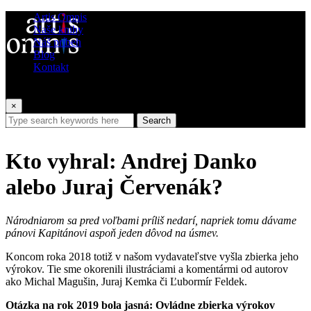
Artis Omnis
Naše knihy
Náš príbeh
Blog
Kontakt
×
Search
Kto vyhral: Andrej Danko
alebo Juraj Červenák?
Národniarom sa pred voľbami príliš nedarí, napriek tomu dávame
pánovi Kapitánovi aspoň jeden dôvod na úsmev.
Koncom roka 2018 totiž v našom vydavateľstve vyšla zbierka jeho
výrokov. Tie sme okorenili ilustráciami a komentármi od autorov
ako Michal Magušin, Juraj Kemka či Ľubormír Feldek.
Otázka na rok 2019 bola jasná: Ovládne zbierka výrokov