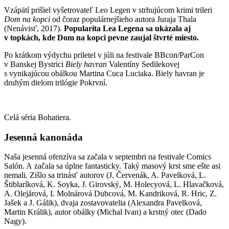
Vzápätí prišiel vyšetrovateľ Leo Legen v strhujúcom krimi trileri
Dom na kopci
od čoraz populárnejšieho autora Juraja Thala
(Nenávisť, 2017).
Popularita Lea Legena sa ukázala aj
v topkách, kde Dom na kopci pevne zaujal štvrté miesto.
Po krátkom výdychu priletel v júli na festivale BBcon/ParCon
v Banskej Bystrici
Biely havran
Valentíny Sedilekovej
s vynikajúcou obálkou Martina Cuca Luciaka. Biely havran je
druhým dielom trilógie Pokrvní.
Celá séria Bohatiera.
Jesenná kanonáda
Naša jesenná ofenzíva sa začala v septembri na festivale Comics
Salón. A začala sa úplne fantasticky. Taký masový krst sme ešte asi
nemali. Zišlo sa trinásť autorov (J. Červenák, A. Pavelková, L.
Štiblaríková, K. Soyka, J. Girovský, M. Holecyová, L. Hlavačková,
A. Olejárová, I. Molnárová Dubcová, M. Kandriková, R. Hric, Z.
Jašek a J. Gálik), dvaja zostavovatelia (Alexandra Pavelková,
Martin Králik), autor obálky (Michal Ivan) a krstný otec (Dado
Nagy).