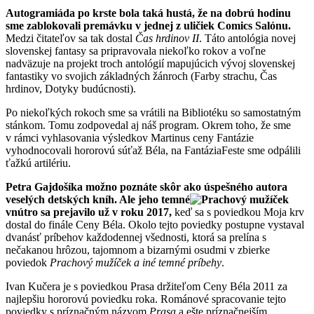
Autogramiáda po krste bola taká hustá, že na dobrú hodinu
sme zablokovali premávku v jednej z uličiek Comics Salónu.
Medzi čitateľov sa tak dostal
Čas hrdinov II
. Táto antológia novej
slovenskej fantasy sa pripravovala niekoľko rokov a voľne
nadväzuje na projekt troch antológií mapujúcich vývoj slovenskej
fantastiky vo svojich základných žánroch (Farby strachu, Čas
hrdinov, Dotyky budúcnosti).
Po niekoľkých rokoch sme sa vrátili na Bibliotéku so samostatným
stánkom. Tomu zodpovedal aj náš program. Okrem toho, že sme
v rámci vyhlasovania výsledkov Martinus ceny Fantázie
vyhodnocovali hororovú súťaž Béla, na FantáziaFeste sme odpálili
ťažkú artilériu.
Petra Gajdošíka možno poznáte skôr ako úspešného autora
veselých detských kníh. Ale jeho temné
vnútro sa prejavilo už v roku 2017,
keď sa s poviedkou Moja krv
dostal do finále Ceny Béla. Okolo tejto poviedky postupne vystaval
dvanásť príbehov každodennej všednosti, ktorá sa prelína s
nečakanou hrôzou, tajomnom a bizarnými osudmi v zbierke
poviedok
Prachový mužíček a iné temné príbehy
.
Ivan Kučera je s poviedkou Prasa držiteľom Ceny Béla 2011 za
najlepšiu hororovú poviedku roka. Románové spracovanie tejto
poviedky s príznačným názvom
Prasa
a ešte príznačnejším