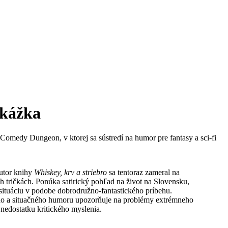
Ukážka
 Comedy Dungeon, v ktorej sa sústredí na humor pre fantasy a sci-fi
utor knihy
Whiskey, krv a striebro
sa tentoraz zameral na
h tričkách. Ponúka satirický pohľad na život na Slovensku,
 situáciu v podobe dobrodružno-fantastického príbehu.
ho a situačného humoru upozorňuje na problémy extrémneho
 nedostatku kritického myslenia.