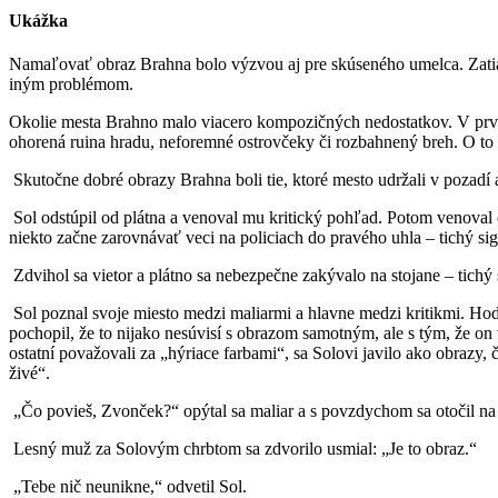
Ukážka
Namaľovať obraz Brahna bolo výzvou aj pre skúseného umelca. Zatiaľ 
iným problémom.
Okolie mesta Brahno malo viacero kompozičných nedostatkov. V prvo
ohorená ruina hradu, neforemné ostrovčeky či rozbahnený breh. O to v
Skutočne dobré obrazy Brahna boli tie, ktoré mesto udržali v pozadí
Sol odstúpil od plátna a venoval mu kritický pohľad. Potom venoval 
niekto začne zarovnávať veci na policiach do pravého uhla – tichý sig
Zdvihol sa vietor a plátno sa nebezpečne zakývalo na stojane – tichý s
Sol poznal svoje miesto medzi maliarmi a hlavne medzi kritikmi. H
pochopil, že to nijako nesúvisí s obrazom samotným, ale s tým, že on v
ostatní považovali za „hýriace farbami“, sa Solovi javilo ako obrazy,
živé“.
„Čo povieš, Zvonček?“ opýtal sa maliar a s povzdychom sa otočil na
Lesný muž za Solovým chrbtom sa zdvorilo usmial: „Je to obraz.“
„Tebe nič neunikne,“ odvetil Sol.