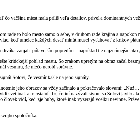
čo väčšina miest mala príliš veľa detailov, priveľa dominantných veží
m rade to bolo mesto samo o sebe, v druhom rade krajina a napokon m
iac, keď umelec každých desať minút musel vyťahovať z kríkov plátno, 
 a diváka zaujali pútavejším popredím – napríklad tie najznámejšie ak
ešte kritickejší pohľad mestu. So zrakom upretým na obraz začal bezmy
nál vesmíru, že niečo nerobí správne.
ignál Solovi, že vesmír kašle na jeho signály.
odnotenie jeho obrazov sa vždy začínalo a pokračovalo slovami: „Nuž
idí svet inak ako ostatní. To, čo iní nazývali sivou, sa Solovi javilo ak
 čo človek vidí, keď zje huby, ktoré inak vyzerajú vcelku nevinne. Prá
 svojho spoločníka.