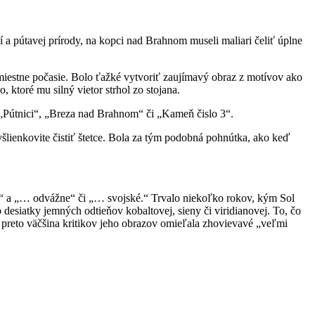
 a pútavej prírody, na kopci nad Brahnom museli maliari čeliť úplne
iestne počasie. Bolo ťažké vytvoriť zaujímavý obraz z motívov ako
ktoré mu silný vietor strhol zo stojana.
o „Pútnici“, „Breza nad Brahnom“ či „Kameň čislo 3“.
šlienkovite čistiť štetce. Bola za tým podobná pohnútka, ako keď
…“ a „… odvážne“ či „… svojské.“ Trvalo niekoľko rokov, kým Sol
o desiatky jemných odtieňov kobaltovej, sieny či viridianovej. To, čo
ve preto väčšina kritikov jeho obrazov omieľala zhovievavé „veľmi