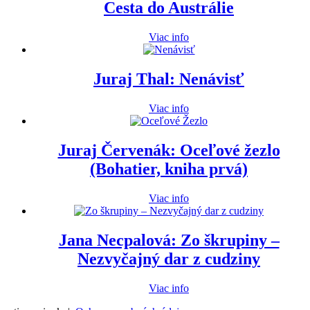
Cesta do Austrálie
Viac info
Juraj Thal: Nenávisť
Viac info
Juraj Červenák: Oceľové žezlo
(Bohatier, kniha prvá)
Viac info
Jana Necpalová: Zo škrupiny –
Nezvyčajný dar z cudziny
Viac info