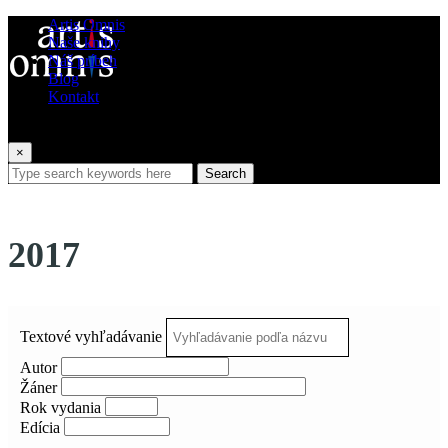
Artis Omnis
Naše knihy
Náš príbeh
Blog
Kontakt
×
Search
2017
Textové vyhľadávanie
Autor
Žáner
Rok vydania
Edícia