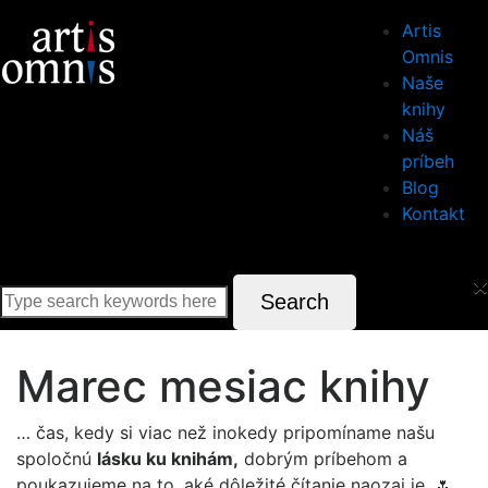
Artis
Omnis
Naše
knihy
Náš
príbeh
Blog
Kontakt
×
Search
Marec mesiac knihy
… čas, kedy si viac než inokedy pripomíname našu
spoločnú
lásku ku knihám,
dobrým príbehom a
poukazujeme na to, aké dôležité čítanie naozaj je. 🌷