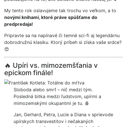
My tento rok oslavujeme tak trochu vo veľkom, a to
novými knihami, ktoré práve spúšťame do
predpredaja!
Pripravte sa na napínavé či temné sci-fi aj legendárnu
dobrodružnú klasiku. Ktorý príbeh si získa vaše srdce?
😍
🔥 Upíri vs. mimozemšťania v
epickom finále!
Sloboda alebo smrť – nič medzi tým.
Posledná bitka medzi ľudstvom, upírmi a
mimozemskými okupantmi je tu. 🩸
Jan, Gerhard, Petra, Lucie a Diana v sprievode
upírskych transvestitov i nečakaných