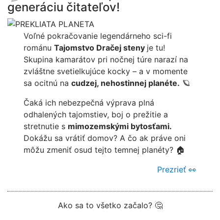
generáciu čitateľov!
Voľné pokračovanie legendárneho sci-fi
románu
Tajomstvo Dračej steny
je tu!
Skupina kamarátov pri nočnej túre narazí na
zvláštne svetielkujúce kocky – a v momente
sa ocitnú na
cudzej, nehostinnej planéte.
🪐
Čaká ich nebezpečná výprava plná
odhalených tajomstiev, boj o prežitie a
stretnutie s
mimozemskými bytosťami.
Dokážu sa vrátiť domov? A čo ak práve oni
môžu zmeniť osud tejto temnej planéty? 🏠
Prezrieť 👀
Ako sa to všetko začalo? 🤔