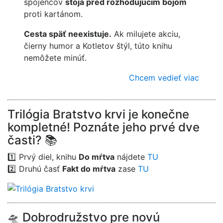
spojencov
stoja pred rozhodujúcim bojom
proti kartánom.
Cesta späť neexistuje.
Ak milujete akciu,
čierny humor a Kotletov štýl, túto knihu
nemôžete minúť.
Chcem vedieť viac
Trilógia Bratstvo krvi je konečne
kompletné! Poznáte jeho prvé dve
časti? 📚
1️⃣ Prvý diel, knihu
Do mŕtva
nájdete
TU
2️⃣ Druhú časť
Fakt do mŕtva
zase
TU
🛸 Dobrodružstvo pre novú