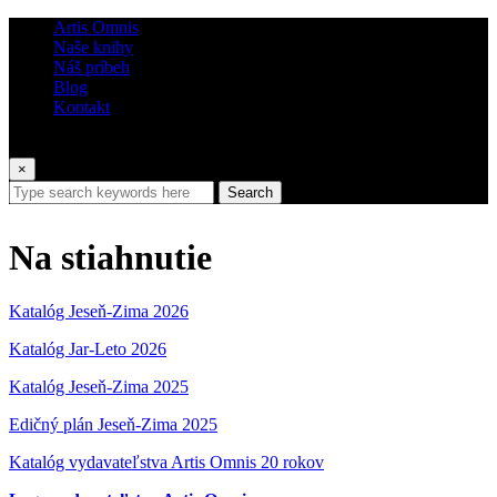
Artis Omnis
Naše knihy
Náš príbeh
Blog
Kontakt
×
Search
Na stiahnutie
Katalóg Jeseň-Zima 2026
Katalóg Jar-Leto 2026
Katalóg Jeseň-Zima 2025
Edičný plán Jeseň-Zima 2025
Katalóg vydavateľstva Artis Omnis 20 rokov