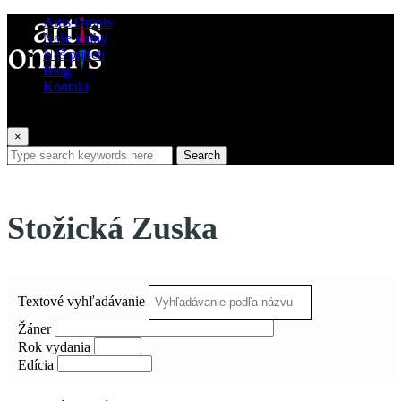
Artis Omnis
Naše knihy
Náš príbeh
Blog
Kontakt
×
Search
Stožická Zuska
Textové vyhľadávanie
Žáner
Rok vydania
Edícia